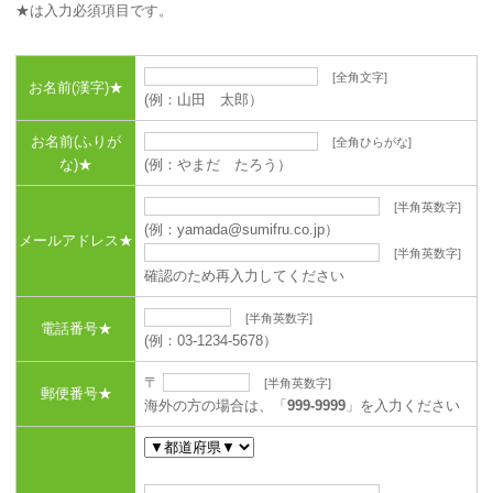
★は入力必須項目です。
[全角文字]
お名前(漢字)★
(例：山田 太郎）
お名前(ふりが
[全角ひらがな]
な)★
(例：やまだ たろう）
[半角英数字]
(例：yamada@sumifru.co.jp）
メールアドレス★
[半角英数字]
確認のため再入力してください
[半角英数字]
電話番号★
(例：03-1234-5678）
〒
[半角英数字]
郵便番号★
海外の方の場合は、「
999-9999
」を入力ください