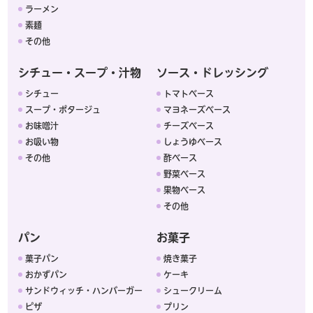
ラーメン
素麺
その他
シチュー・スープ・汁物
ソース・ドレッシング
シチュー
トマトベース
スープ・ポタージュ
マヨネーズベース
お味噌汁
チーズベース
お吸い物
しょうゆベース
その他
酢ベース
野菜ベース
果物ベース
その他
パン
お菓子
菓子パン
焼き菓子
おかずパン
ケーキ
サンドウィッチ・ハンバーガー
シュークリーム
ピザ
プリン