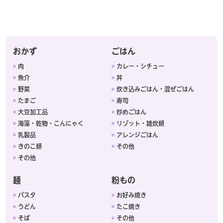
おかず
ごはん
肉
カレー・シチュー
魚介
丼
野菜
炊き込みごはん・混ぜごはん
たまご
寿司
大豆加工品
炒めごはん
海藻・乾物・こんにゃく
リゾット・雑炊類
乳製品
アレンジごはん
きのこ類
その他
その他
麺
粉もの
パスタ
お好み焼き
うどん
たこ焼き
そば
その他