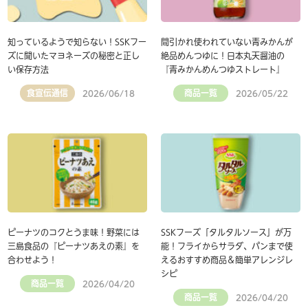
知っているようで知らない！SSKフー
間引かれ使われていない青みかんが
ズに聞いたマヨネーズの秘密と正し
絶品めんつゆに！日本丸天醤油の
い保存方法
『青みかんめんつゆストレート』
食宣伝通信
商品一覧
2026/06/18
2026/05/22
ピーナツのコクとうま味！野菜には
SSKフーズ「タルタルソース」が万
三島食品の『ピーナツあえの素』を
能！フライからサラダ、パンまで使
合わせよう！
えるおすすめ商品＆簡単アレンジレ
シピ
商品一覧
2026/04/20
商品一覧
2026/04/20