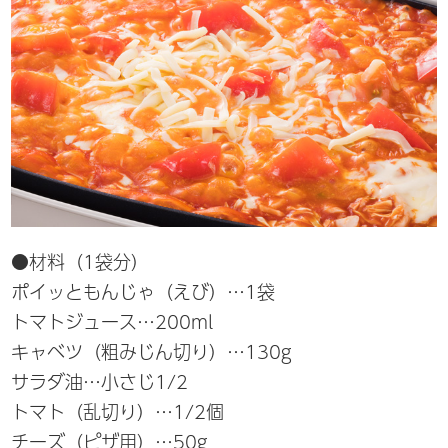
●材料（1袋分）
ポイッともんじゃ（えび）…1袋
トマトジュース…200ml
キャベツ（粗みじん切り）…130g
サラダ油…小さじ1/2
トマト（乱切り）…1/2個
チーズ（ピザ用）…50g