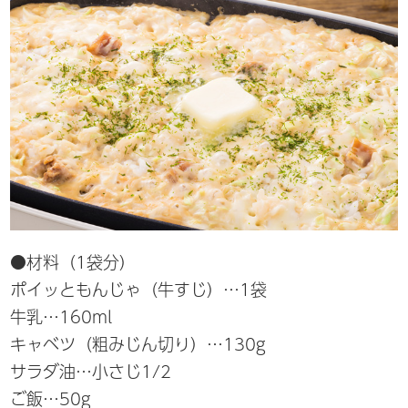
●材料（1袋分）
ポイッともんじゃ（牛すじ）…1袋
牛乳…160ml
キャベツ（粗みじん切り）…130g
サラダ油…小さじ1/2
ご飯…50g