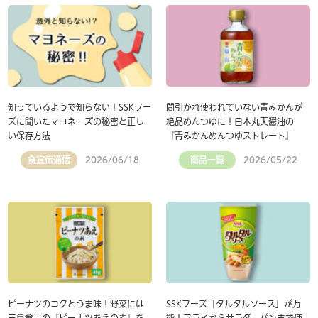
知っているようで知らない！SSKフー
間引かれ使われていない青みかんが
ズに聞いたマヨネーズの秘密と正し
絶品めんつゆに！日本丸天醤油の
い保存方法
『青みかんめんつゆストレート』
食宣伝通信
商品一覧
2026/06/18
2026/05/22
ピーナツのコクとうま味！野菜には
SSKフーズ「タルタルソース」が万
三島食品の『ピーナツあえの素』を
能！フライからサラダ、パンまで使