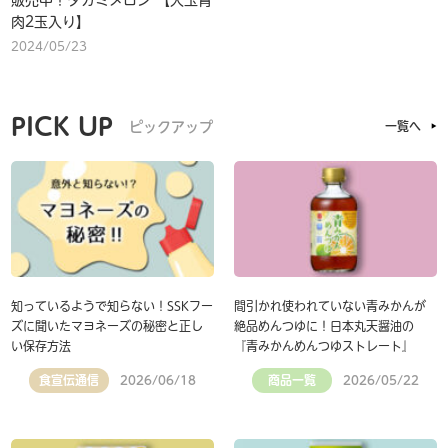
販売中！タカミメロン 【大玉青
肉2玉入り】
2024/05/23
PICK UP
ピックアップ
一覧へ
知っているようで知らない！SSKフー
間引かれ使われていない青みかんが
ズに聞いたマヨネーズの秘密と正し
絶品めんつゆに！日本丸天醤油の
い保存方法
『青みかんめんつゆストレート』
食宣伝通信
商品一覧
2026/06/18
2026/05/22