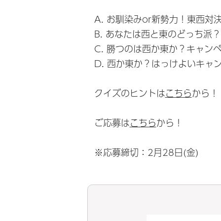
A. お馴染みor新勢力！東西対
B. あなたは西と東のどっち派
C. 勝つのは西か東か？キャン
D. 西か東か？はっけよいキャ
クイズのヒントは
こちら
から！
ご応募は
こちら
から！
※応募締切：2月28日(金)