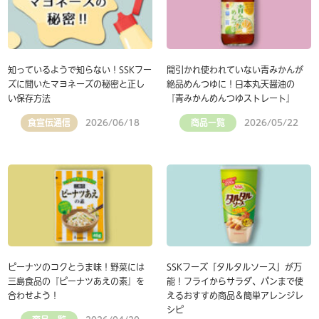
知っているようで知らない！SSKフー
間引かれ使われていない青みかんが
ズに聞いたマヨネーズの秘密と正し
絶品めんつゆに！日本丸天醤油の
い保存方法
『青みかんめんつゆストレート』
食宣伝通信
商品一覧
2026/06/18
2026/05/22
ピーナツのコクとうま味！野菜には
SSKフーズ「タルタルソース」が万
三島食品の『ピーナツあえの素』を
能！フライからサラダ、パンまで使
合わせよう！
えるおすすめ商品＆簡単アレンジレ
シピ