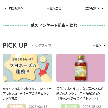
前の記事へ
一覧へ戻る
次の記事へ
他のアンケート記事を読む
PICK UP
ピックアップ
一覧へ
知っているようで知らない！SSKフー
間引かれ使われていない青みかんが
ズに聞いたマヨネーズの秘密と正し
絶品めんつゆに！日本丸天醤油の
い保存方法
『青みかんめんつゆストレート』
食宣伝通信
商品一覧
2026/06/18
2026/05/22