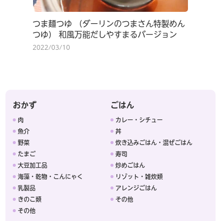
つま麺つゆ （ダーリンのつまさん特製めん
つゆ） 和風万能だしやすまるバージョン
2022/03/10
おかず
ごはん
肉
カレー・シチュー
魚介
丼
野菜
炊き込みごはん・混ぜごはん
たまご
寿司
大豆加工品
炒めごはん
海藻・乾物・こんにゃく
リゾット・雑炊類
乳製品
アレンジごはん
きのこ類
その他
その他