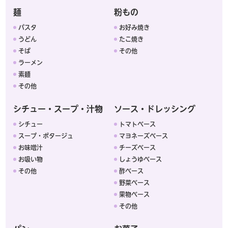
麺
粉もの
パスタ
お好み焼き
うどん
たこ焼き
そば
その他
ラーメン
素麺
その他
シチュー・スープ・汁物
ソース・ドレッシング
シチュー
トマトベース
スープ・ポタージュ
マヨネーズベース
お味噌汁
チーズベース
お吸い物
しょうゆベース
その他
酢ベース
野菜ベース
果物ベース
その他