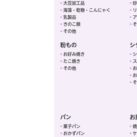
大豆加工品
炒
海藻・乾物・こんにゃく
リ
乳製品
ア
きのこ類
そ
その他
粉もの
シ
お好み焼き
シ
たこ焼き
ス
その他
お
お
そ
パン
お
菓子パン
焼
おかずパン
ケ