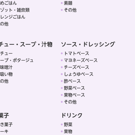
めごはん
素麺
ゾット・雑炊類
その他
レンジごはん
の他
チュー・スープ・汁物
ソース・ドレッシング
チュー
トマトベース
ープ・ポタージュ
マヨネーズベース
味噌汁
チーズベース
吸い物
しょうゆベース
の他
酢ベース
野菜ベース
果物ベース
その他
菓子
ドリンク
き菓子
野菜
ーキ
果物