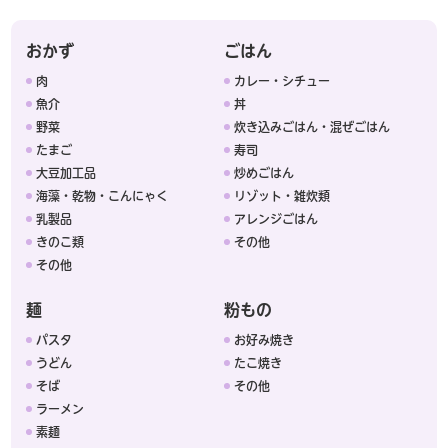
おかず
ごはん
肉
カレー・シチュー
魚介
丼
野菜
炊き込みごはん・混ぜごはん
たまご
寿司
大豆加工品
炒めごはん
海藻・乾物・こんにゃく
リゾット・雑炊類
乳製品
アレンジごはん
きのこ類
その他
その他
麺
粉もの
パスタ
お好み焼き
うどん
たこ焼き
そば
その他
ラーメン
素麺