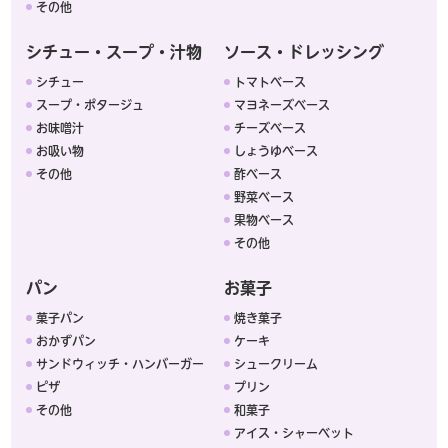
その他
シチュー・スープ・汁物
ソース・ドレッシング
シチュー
トマトベース
スープ・ポタージュ
マヨネーズベース
お味噌汁
チーズベース
お吸い物
しょうゆベース
その他
酢ベース
野菜ベース
果物ベース
その他
パン
お菓子
菓子パン
焼き菓子
おかずパン
ケーキ
サンドウィッチ・ハンバーガー
シュークリーム
ピザ
プリン
その他
和菓子
アイス・シャーベット