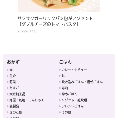
サクサクガーリックパン粉がアクセント
「ダブルチーズのトマトパスタ」
2022/01/23
おかず
ごはん
肉
カレー・シチュー
魚介
丼
野菜
炊き込みごはん・混ぜごはん
たまご
寿司
大豆加工品
炒めごはん
海藻・乾物・こんにゃく
リゾット・雑炊類
乳製品
アレンジごはん
きのこ類
その他