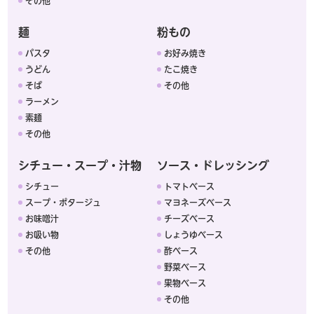
その他
麺
粉もの
パスタ
お好み焼き
うどん
たこ焼き
そば
その他
ラーメン
素麺
その他
シチュー・スープ・汁物
ソース・ドレッシング
シチュー
トマトベース
スープ・ポタージュ
マヨネーズベース
お味噌汁
チーズベース
お吸い物
しょうゆベース
その他
酢ベース
野菜ベース
果物ベース
その他