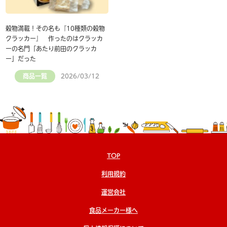
穀物満載！その名も『10種類の穀物
クラッカー』 作ったのはクラッカ
ーの名門「あたり前田のクラッカ
ー」だった
商品一覧
2026/03/12
TOP
利用規約
運営会社
食品メーカー様へ