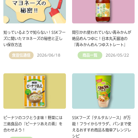
知っているようで知らない！SSKフー
間引かれ使われていない青みかんが
ズに聞いたマヨネーズの秘密と正し
絶品めんつゆに！日本丸天醤油の
い保存方法
『青みかんめんつゆストレート』
食宣伝通信
商品一覧
2026/06/18
2026/05/22
ピーナツのコクとうま味！野菜には
SSKフーズ「タルタルソース」が万
三島食品の『ピーナツあえの素』を
能！フライからサラダ、パンまで使
合わせよう！
えるおすすめ商品＆簡単アレンジレ
シピ