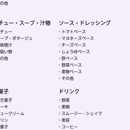
の他
チュー・スープ・汁物
ソース・ドレッシング
チュー
トマトベース
ープ・ポタージュ
マヨネーズベース
味噌汁
チーズベース
吸い物
しょうゆベース
の他
酢ベース
野菜ベース
果物ベース
その他
菓子
ドリンク
き菓子
野菜
ーキ
果物
ュークリーム
スムージー・シェイク
リン
美容
菓子
コーヒー