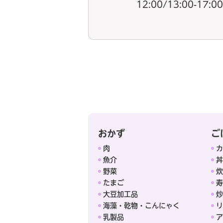
12:00/13:00-
おかず
ご
肉
カ
魚介
丼
野菜
炊
たまご
寿
大豆加工品
炒
海藻・乾物・こんにゃく
リ
乳製品
ア