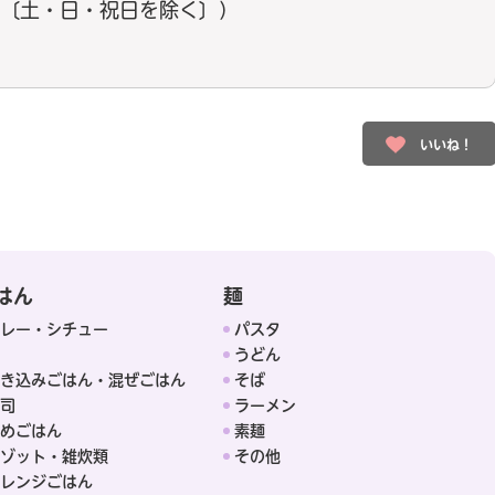
17:00〔土・日・祝日を除く〕）
いいね！
はん
麺
レー・シチュー
パスタ
うどん
き込みごはん・混ぜごはん
そば
司
ラーメン
めごはん
素麺
ゾット・雑炊類
その他
レンジごはん