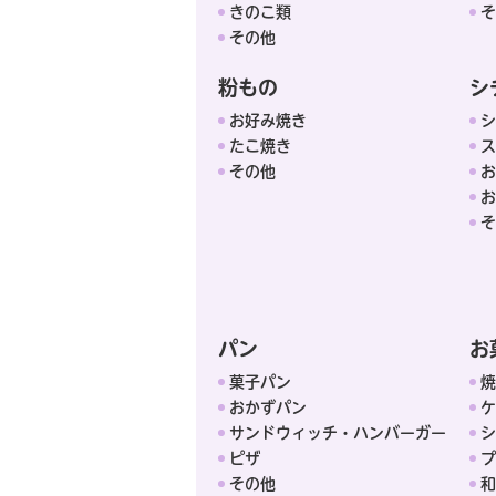
きのこ類
そ
その他
粉もの
シ
お好み焼き
シ
たこ焼き
ス
その他
お
お
そ
パン
お
菓子パン
焼
おかずパン
ケ
サンドウィッチ・ハンバーガー
シ
ピザ
プ
その他
和