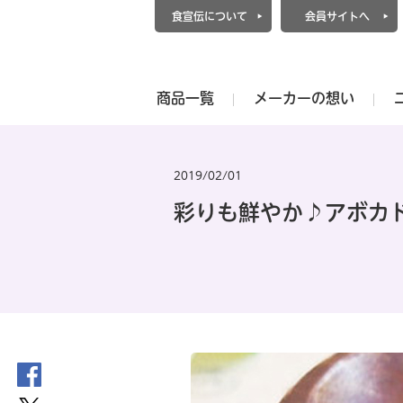
食宣伝について
会員サイトへ
商品一覧
メーカーの想い
2019/02/01
彩りも鮮やか♪アボカ