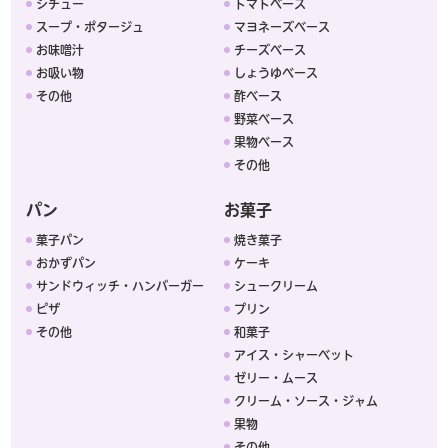
シチュー
トマトベース
スープ・ポタージュ
マヨネーズベース
お味噌汁
チーズベース
お吸い物
しょうゆベース
その他
酢ベース
野菜ベース
果物ベース
その他
パン
お菓子
菓子パン
焼き菓子
おかずパン
ケーキ
サンドウィッチ・ハンバーガー
シュークリーム
ピザ
プリン
その他
和菓子
アイス・シャーベット
ゼリー・ムース
クリーム・ソース・ジャム
果物
その他