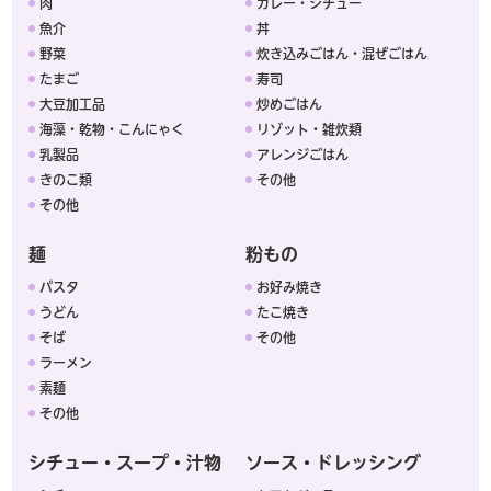
肉
カレー・シチュー
魚介
丼
野菜
炊き込みごはん・混ぜごはん
たまご
寿司
大豆加工品
炒めごはん
海藻・乾物・こんにゃく
リゾット・雑炊類
乳製品
アレンジごはん
きのこ類
その他
その他
麺
粉もの
パスタ
お好み焼き
うどん
たこ焼き
そば
その他
ラーメン
素麺
その他
シチュー・スープ・汁物
ソース・ドレッシング