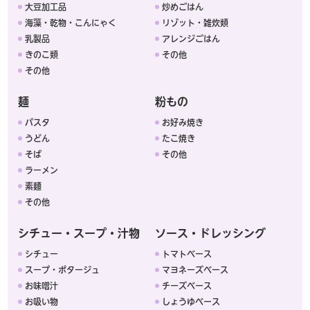
大豆加工品
炒めごはん
海藻・乾物・こんにゃく
リゾット・雑炊類
乳製品
アレンジごはん
きのこ類
その他
その他
麺
粉もの
パスタ
お好み焼き
うどん
たこ焼き
そば
その他
ラーメン
素麺
その他
シチュー・スープ・汁物
ソース・ドレッシング
シチュー
トマトベース
スープ・ポタージュ
マヨネーズベース
お味噌汁
チーズベース
お吸い物
しょうゆベース