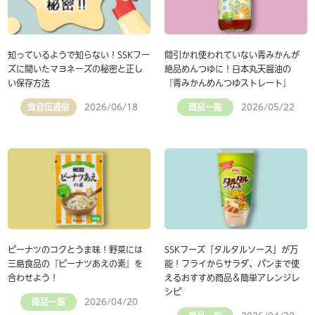
知っているようで知らない！SSKフー
間引かれ使われていない青みかんが
ズに聞いたマヨネーズの秘密と正し
絶品めんつゆに！日本丸天醤油の
い保存方法
『青みかんめんつゆストレート』
食宣伝通信
商品一覧
2026/06/18
2026/05/22
ピーナツのコクとうま味！野菜には
SSKフーズ「タルタルソース」が万
三島食品の『ピーナツあえの素』を
能！フライからサラダ、パンまで使
合わせよう！
えるおすすめ商品＆簡単アレンジレ
シピ
商品一覧
2026/04/20