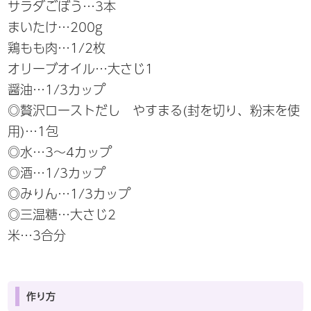
サラダごぼう…3本
まいたけ…200g
鶏もも肉…1/2枚
オリーブオイル…大さじ1
醤油…1/3カップ
◎贅沢ローストだし やすまる(封を切り、粉末を使
用)…1包
◎水…3～4カップ
◎酒…1/3カップ
◎みりん…1/3カップ
◎三温糖…大さじ2
米…3合分
作り方