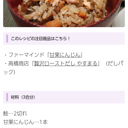
このレシピの注目商品はこちら！
・ファーマインド『
甘果にんじん
』
・高橋商店『
贅沢ローストだし やすまる
』（だしパ
ック）
材料（3合分）
鮭…2切れ
甘果にんじん…1本