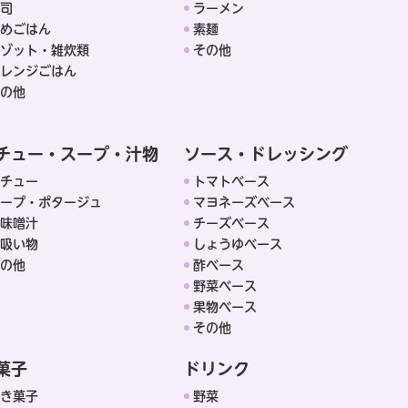
司
ラーメン
めごはん
素麺
ゾット・雑炊類
その他
レンジごはん
の他
チュー・スープ・汁物
ソース・ドレッシング
チュー
トマトベース
ープ・ポタージュ
マヨネーズベース
味噌汁
チーズベース
吸い物
しょうゆベース
の他
酢ベース
野菜ベース
果物ベース
その他
菓子
ドリンク
き菓子
野菜