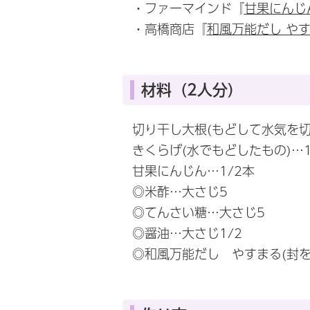
・ファーマインド『
甘果にんじ
・高橋商店『
和風万能だし や
材料（2人分）
切り干し大根(もどして水気を切
きくらげ(水でもどしたもの)…1
甘果にんじん…1/2本
◎米酢…大さじ5
◎てんさい糖…大さじ5
◎醤油…大さじ1/2
◎和風万能だし やすまる(封を