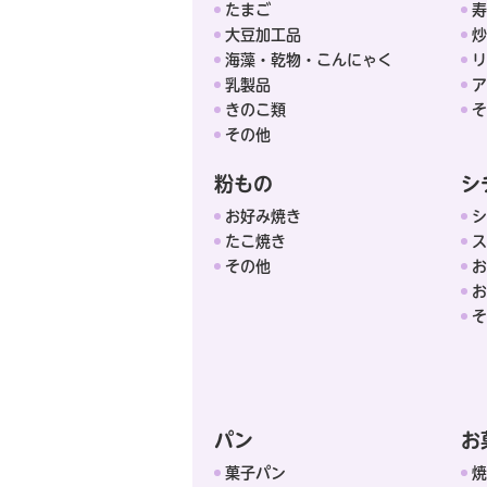
たまご
寿
大豆加工品
炒
海藻・乾物・こんにゃく
リ
乳製品
ア
きのこ類
そ
その他
粉もの
シ
お好み焼き
シ
たこ焼き
ス
その他
お
お
そ
パン
お
菓子パン
焼