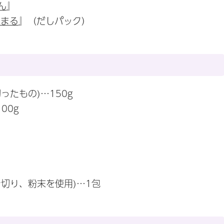
ん
』
すまる
』（だしパック）
ったもの)…150g
00g
切り、粉末を使用)…1包