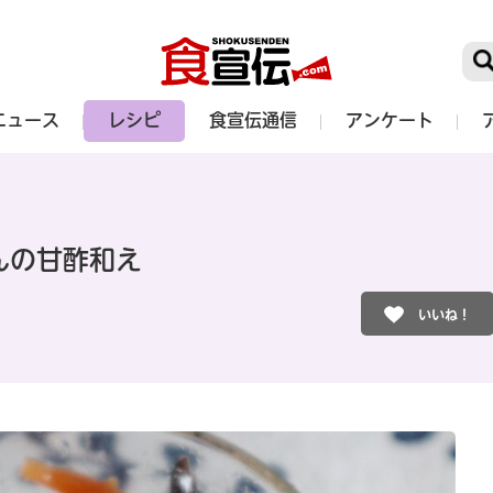
ニュース
レシピ
食宣伝通信
アンケート
んの甘酢和え
いいね！