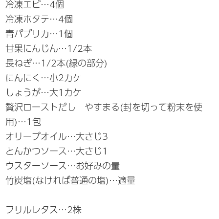
冷凍エビ…4個
冷凍ホタテ…4個
青パプリカ…1個
甘果にんじん…1/2本
長ねぎ…1/2本(緑の部分)
にんにく…小2カケ
しょうが…大1カケ
贅沢ローストだし やすまる(封を切って粉末を使
用)…1包
オリーブオイル…大さじ3
とんかつソース…大さじ1
ウスターソース…お好みの量
竹炭塩(なければ普通の塩)…適量
フリルレタス…2株