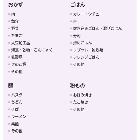
おかず
ごはん
肉
カレー・シチュー
魚介
丼
野菜
炊き込みごはん・混ぜごはん
たまご
寿司
大豆加工品
炒めごはん
海藻・乾物・こんにゃく
リゾット・雑炊類
乳製品
アレンジごはん
きのこ類
その他
その他
麺
粉もの
パスタ
お好み焼き
うどん
たこ焼き
そば
その他
ラーメン
素麺
その他