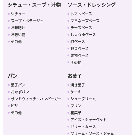
シチュー・スープ・汁物
ソース・ドレッシング
シチュー
トマトベース
スープ・ポタージュ
マヨネーズベース
お味噌汁
チーズベース
お吸い物
しょうゆベース
その他
酢ベース
野菜ベース
果物ベース
その他
パン
お菓子
菓子パン
焼き菓子
おかずパン
ケーキ
サンドウィッチ・ハンバーガー
シュークリーム
ピザ
プリン
その他
和菓子
アイス・シャーベット
ゼリー・ムース
クリーム・ソース・ジャム