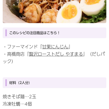
このレシピの注目商品はこちら！
・ファーマインド『
甘果にんじん
』
・高橋商店『
贅沢ローストだし やすまる
』（だしパ
ック）
材料（2人分）
焼きそば麺…2玉
冷凍牡蠣…4個