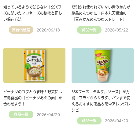
知っているようで知らない！SSKフー
間引かれ使われていない青みかんが
ズに聞いたマヨネーズの秘密と正し
絶品めんつゆに！日本丸天醤油の
い保存方法
『青みかんめんつゆストレート』
食宣伝通信
商品一覧
2026/06/18
2026/05/22
ピーナツのコクとうま味！野菜には
SSKフーズ「タルタルソース」が万
三島食品の『ピーナツあえの素』を
能！フライからサラダ、パンまで使
合わせよう！
えるおすすめ商品＆簡単アレンジレ
シピ
商品一覧
2026/04/20
商品一覧
2026/04/20