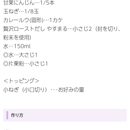
甘果にんじん…1/5本
玉ねぎ…1/8玉
カレールウ(固形)…1カケ
贅沢ローストだし やすまる…小さじ2（封を切り、
粉末を使用）
水…150ml
◎水…大さじ1
◎片栗粉…小さじ1
＜トッピング＞
小ねぎ（小口切り）･･･お好みの量
作り方