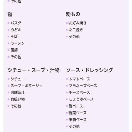
その他
麺
粉もの
パスタ
お好み焼き
うどん
たこ焼き
そば
その他
ラーメン
素麺
その他
シチュー・スープ・汁物
ソース・ドレッシング
シチュー
トマトベース
スープ・ポタージュ
マヨネーズベース
お味噌汁
チーズベース
お吸い物
しょうゆベース
その他
酢ベース
野菜ベース
果物ベース
その他