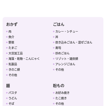
おかず
ごはん
肉
カレー・シチュー
魚介
丼
野菜
炊き込みごはん・混ぜごはん
たまご
寿司
大豆加工品
炒めごはん
海藻・乾物・こんにゃく
リゾット・雑炊類
乳製品
アレンジごはん
きのこ類
その他
その他
麺
粉もの
パスタ
お好み焼き
うどん
たこ焼き
そば
その他