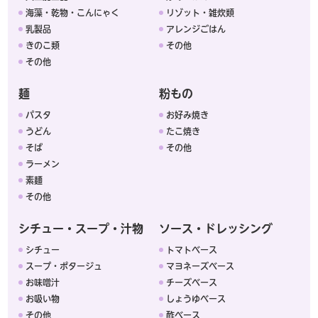
海藻・乾物・こんにゃく
リゾット・雑炊類
乳製品
アレンジごはん
きのこ類
その他
その他
麺
粉もの
パスタ
お好み焼き
うどん
たこ焼き
そば
その他
ラーメン
素麺
その他
シチュー・スープ・汁物
ソース・ドレッシング
シチュー
トマトベース
スープ・ポタージュ
マヨネーズベース
お味噌汁
チーズベース
お吸い物
しょうゆベース
その他
酢ベース