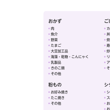
おかず
ご
肉
カ
魚介
丼
野菜
炊
たまご
寿
大豆加工品
炒
海藻・乾物・こんにゃく
リ
乳製品
ア
きのこ類
そ
その他
粉もの
シ
お好み焼き
シ
たこ焼き
ス
その他
お
お