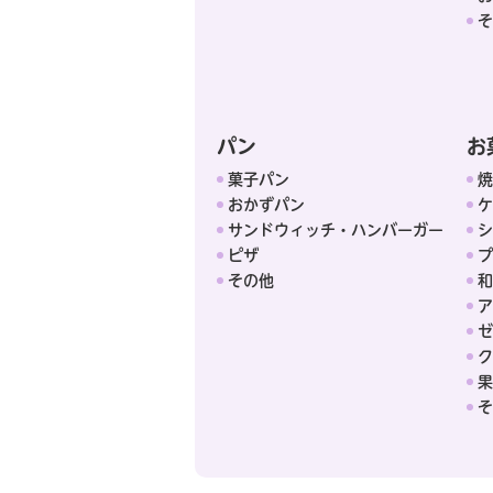
そ
パン
お
菓子パン
焼
おかずパン
ケ
サンドウィッチ・ハンバーガー
シ
ピザ
プ
その他
和
ア
ゼ
ク
果
そ