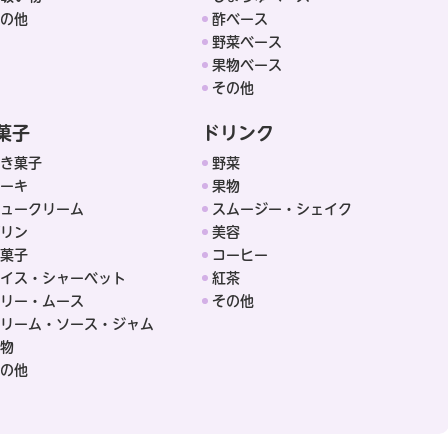
の他
酢ベース
野菜ベース
果物ベース
その他
菓子
ドリンク
き菓子
野菜
ーキ
果物
ュークリーム
スムージー・シェイク
リン
美容
菓子
コーヒー
イス・シャーベット
紅茶
リー・ムース
その他
リーム・ソース・ジャム
物
の他