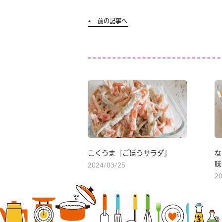
前の記事へ
こくうま『ごぼうサラダ』
な
味
2024/03/25
2