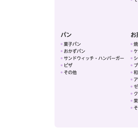
パン
お
菓子パン
焼
おかずパン
ケ
サンドウィッチ・ハンバーガー
シ
ピザ
プ
その他
和
ア
ゼ
ク
果
そ