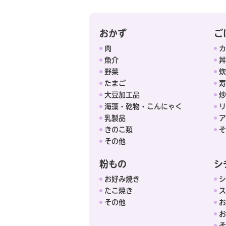
おかず
ご
肉
カ
魚介
丼
野菜
炊
たまご
寿
大豆加工品
炒
海藻・乾物・こんにゃく
リ
乳製品
ア
きのこ類
そ
その他
粉もの
シ
お好み焼き
シ
たこ焼き
ス
その他
お
お
そ