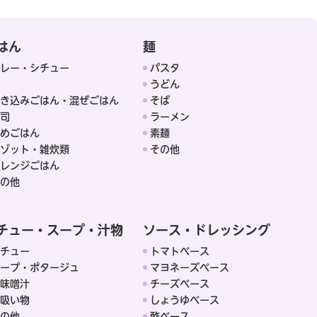
はん
麺
レー・シチュー
パスタ
うどん
き込みごはん・混ぜごはん
そば
司
ラーメン
めごはん
素麺
ゾット・雑炊類
その他
レンジごはん
の他
チュー・スープ・汁物
ソース・ドレッシング
チュー
トマトベース
ープ・ポタージュ
マヨネーズベース
味噌汁
チーズベース
吸い物
しょうゆベース
の他
酢ベース