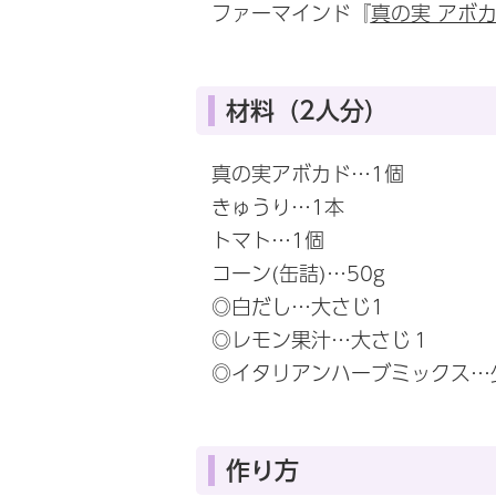
ファーマインド『
真の実 アボ
材料（2人分）
真の実アボカド…1個
きゅうり…1本
トマト…1個
コーン(缶詰)…50g
◎白だし…大さじ1
◎レモン果汁…大さじ１
◎イタリアンハーブミックス…
作り方