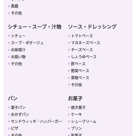
素麺
その他
シチュー・スープ・汁物
ソース・ドレッシング
シチュー
トマトベース
スープ・ポタージュ
マヨネーズベース
お味噌汁
チーズベース
お吸い物
しょうゆベース
その他
酢ベース
野菜ベース
果物ベース
その他
パン
お菓子
菓子パン
焼き菓子
おかずパン
ケーキ
サンドウィッチ・ハンバーガー
シュークリーム
ピザ
プリン
その他
和菓子