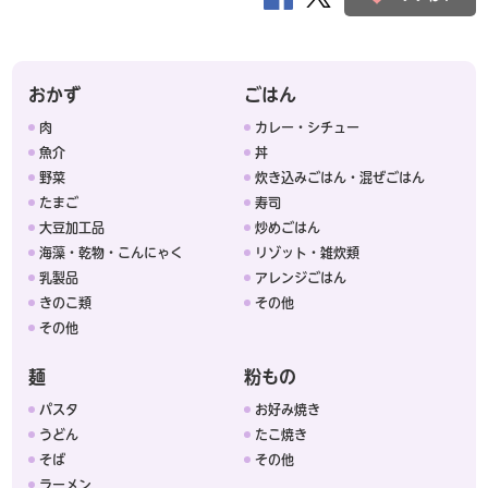
おかず
ごはん
肉
カレー・シチュー
魚介
丼
野菜
炊き込みごはん・混ぜごはん
たまご
寿司
大豆加工品
炒めごはん
海藻・乾物・こんにゃく
リゾット・雑炊類
乳製品
アレンジごはん
きのこ類
その他
その他
麺
粉もの
パスタ
お好み焼き
うどん
たこ焼き
そば
その他
ラーメン