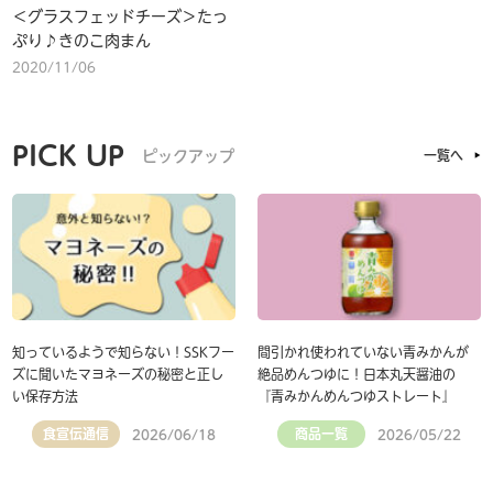
＜グラスフェッドチーズ＞たっ
ぷり♪きのこ肉まん
2020/11/06
PICK UP
ピックアップ
一覧へ
知っているようで知らない！SSKフー
間引かれ使われていない青みかんが
ズに聞いたマヨネーズの秘密と正し
絶品めんつゆに！日本丸天醤油の
い保存方法
『青みかんめんつゆストレート』
食宣伝通信
商品一覧
2026/06/18
2026/05/22