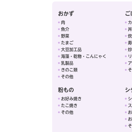
おかず
ご
肉
カ
魚介
丼
野菜
炊
たまご
寿
大豆加工品
炒
海藻・乾物・こんにゃく
リ
乳製品
ア
きのこ類
そ
その他
粉もの
シ
お好み焼き
シ
たこ焼き
ス
その他
お
お
そ