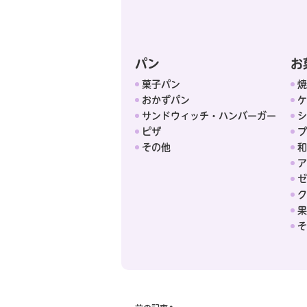
パン
お
菓子パン
焼
おかずパン
ケ
サンドウィッチ・ハンバーガー
シ
ピザ
プ
その他
和
ア
ゼ
ク
果
そ