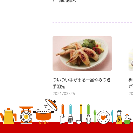
前の記事へ
ついつい手が出る一品やみつき
梅
手羽先
が
2021/03/25
2