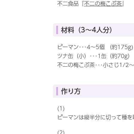
不二食品『
不二の梅こぶ茶
』
材料（3～4人分）
ピーマン･･･4〜5個 （約175g)
ツナ缶（小）･･･1缶（約70g）
不二の梅こぶ茶･･･小さじ1/2〜
作り方
(1)
ピーマンは縦半分に切って種を
(2)