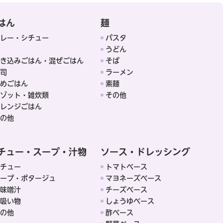
はん
麺
レー・シチュー
パスタ
うどん
き込みごはん・混ぜごはん
そば
司
ラーメン
めごはん
素麺
ゾット・雑炊類
その他
レンジごはん
の他
チュー・スープ・汁物
ソース・ドレッシング
チュー
トマトベース
ープ・ポタージュ
マヨネーズベース
味噌汁
チーズベース
吸い物
しょうゆベース
の他
酢ベース