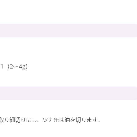
1（2〜4g）
取り細切りにし、ツナ缶は油を切ります。