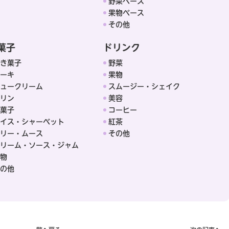
野菜ベース
果物ベース
その他
菓子
ドリンク
き菓子
野菜
ーキ
果物
ュークリーム
スムージー・シェイク
リン
美容
菓子
コーヒー
イス・シャーベット
紅茶
リー・ムース
その他
リーム・ソース・ジャム
物
の他