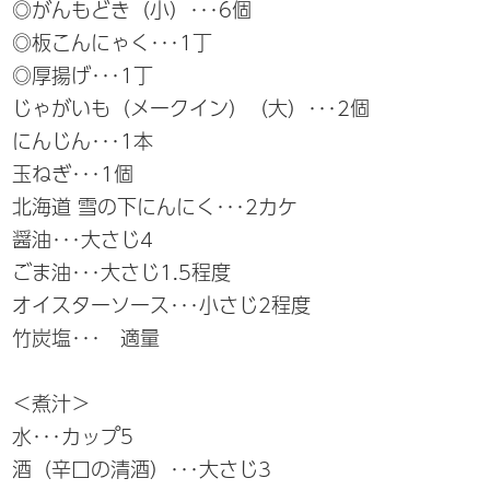
◎がんもどき（小）･･･6個
◎板こんにゃく･･･1丁
◎厚揚げ･･･1丁
じゃがいも（メークイン）（大）･･･2個
にんじん･･･1本
玉ねぎ･･･1個
北海道 雪の下にんにく･･･2カケ
醤油･･･大さじ4
ごま油･･･大さじ1.5程度
オイスターソース･･･小さじ2程度
竹炭塩･･･ 適量
＜煮汁＞
水･･･カップ5
酒（辛口の清酒）･･･大さじ3