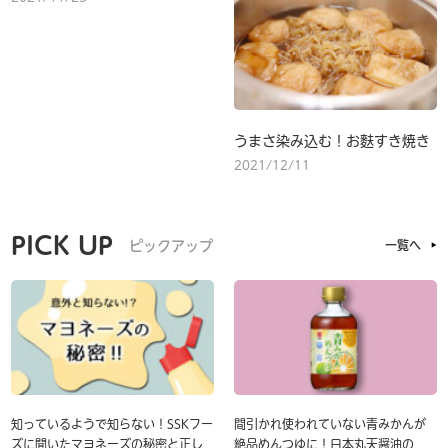
うまさ染み込む！お麩すき焼き
2021/12/11
PICK UP
ピックアップ
一覧へ
知っているようで知らない！SSKフー
間引かれ使われていない青みかんが
ズに聞いたマヨネーズの秘密と正し
絶品めんつゆに！日本丸天醤油の