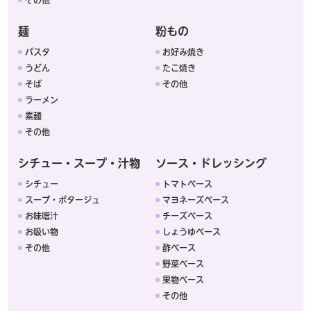
麺
粉もの
パスタ
お好み焼き
うどん
たこ焼き
そば
その他
ラーメン
素麺
その他
シチュー・スープ・汁物
ソース・ドレッシング
シチュー
トマトベース
スープ・ポタージュ
マヨネーズベース
お味噌汁
チーズベース
お吸い物
しょうゆベース
その他
酢ベース
野菜ベース
果物ベース
その他