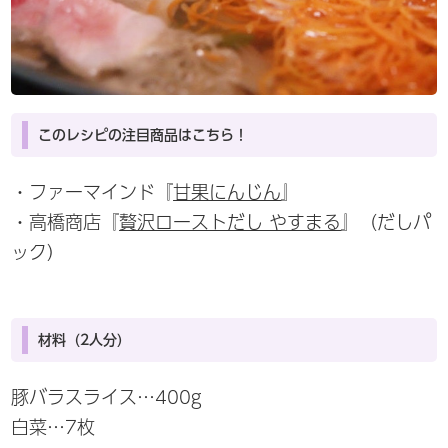
このレシピの注目商品はこちら！
・ファーマインド『
甘果にんじん
』
・高橋商店『
贅沢ローストだし やすまる
』（だしパ
ック）
材料（2人分）
豚バラスライス…400g
白菜…7枚