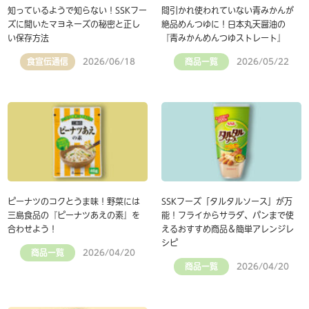
知っているようで知らない！SSKフー
間引かれ使われていない青みかんが
ズに聞いたマヨネーズの秘密と正し
絶品めんつゆに！日本丸天醤油の
い保存方法
『青みかんめんつゆストレート』
食宣伝通信
商品一覧
2026/06/18
2026/05/22
ピーナツのコクとうま味！野菜には
SSKフーズ「タルタルソース」が万
三島食品の『ピーナツあえの素』を
能！フライからサラダ、パンまで使
合わせよう！
えるおすすめ商品＆簡単アレンジレ
シピ
商品一覧
2026/04/20
商品一覧
2026/04/20