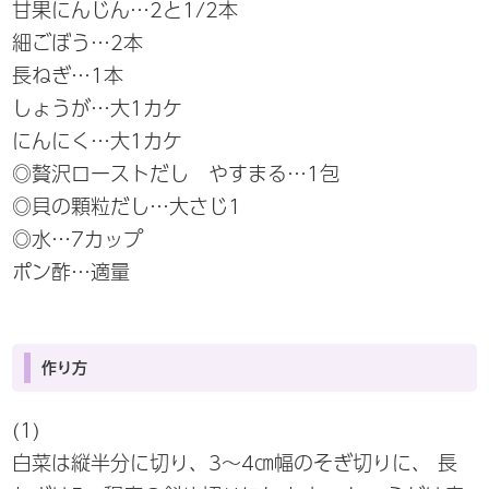
甘果にんじん…2と1/2本
細ごぼう…2本
長ねぎ…1本
しょうが…大1カケ
にんにく…大1カケ
◎贅沢ローストだし やすまる…1包
◎貝の顆粒だし…大さじ1
◎水…7カップ
ポン酢…適量
作り方
(1)
白菜は縦半分に切り、3～4㎝幅のそぎ切りに、 長