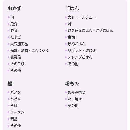
おかず
ごはん
肉
カレー・シチュー
魚介
丼
野菜
炊き込みごはん・混ぜごはん
たまご
寿司
大豆加工品
炒めごはん
海藻・乾物・こんにゃく
リゾット・雑炊類
乳製品
アレンジごはん
きのこ類
その他
その他
麺
粉もの
パスタ
お好み焼き
うどん
たこ焼き
そば
その他
ラーメン
素麺
その他