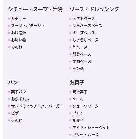
シチュー・スープ・汁物
ソース・ドレッシング
シチュー
トマトベース
スープ・ポタージュ
マヨネーズベース
お味噌汁
チーズベース
お吸い物
しょうゆベース
その他
酢ベース
野菜ベース
果物ベース
その他
パン
お菓子
菓子パン
焼き菓子
おかずパン
ケーキ
サンドウィッチ・ハンバーガー
シュークリーム
ピザ
プリン
その他
和菓子
アイス・シャーベット
ゼリー・ムース