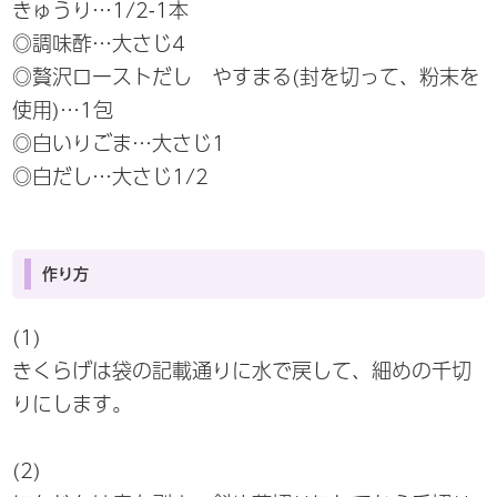
きゅうり…1/2-1本
◎調味酢…大さじ4
◎贅沢ローストだし やすまる(封を切って、粉末を
使用)…1包
◎白いりごま…大さじ1
◎白だし…大さじ1/2
作り方
(1)
きくらげは袋の記載通りに水で戻して、細めの千切
りにします。
(2)