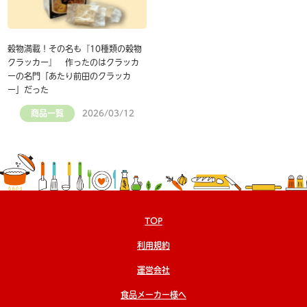
穀物満載！その名も『10種類の穀物
クラッカー』 作ったのはクラッカ
ーの名門「あたり前田のクラッカ
ー」だった
商品一覧
2026/03/12
TOP
利用規約
運営会社
食品メーカー様へ