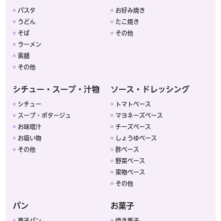
パスタ
お好み焼き
うどん
たこ焼き
そば
その他
ラーメン
素麺
その他
シチュー・スープ・汁物
ソース・ドレッシング
シチュー
トマトベース
スープ・ポタージュ
マヨネーズベース
お味噌汁
チーズベース
お吸い物
しょうゆベース
その他
酢ベース
野菜ベース
果物ベース
その他
パン
お菓子
菓子パン
焼き菓子