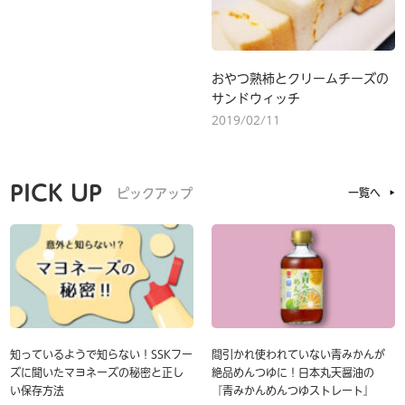
おやつ熟柿とクリームチーズの
サンドウィッチ
2019/02/11
PICK UP
ピックアップ
一覧へ
知っているようで知らない！SSKフー
間引かれ使われていない青みかんが
ズに聞いたマヨネーズの秘密と正し
絶品めんつゆに！日本丸天醤油の
い保存方法
『青みかんめんつゆストレート』