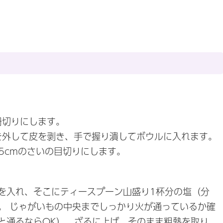
冊切りにします。
種を外して皮を剥き、手で握り潰してボウルに入れます。
.5cmのさいの目切りにします。
を入れ、そこにティースプーン山盛り1杯分の塩（分
。 じゃがいもの中央までしっかり火が通っているか確
と通るならOK）、ざるに上げ、そのまま粗熱を取り