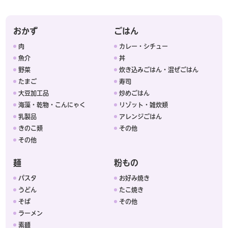
おかず
ごはん
肉
カレー・シチュー
魚介
丼
野菜
炊き込みごはん・混ぜごはん
たまご
寿司
大豆加工品
炒めごはん
海藻・乾物・こんにゃく
リゾット・雑炊類
乳製品
アレンジごはん
きのこ類
その他
その他
麺
粉もの
パスタ
お好み焼き
うどん
たこ焼き
そば
その他
ラーメン
素麺