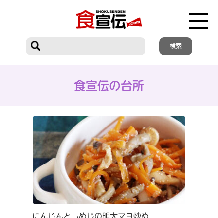
食宣伝の台所
にんじんとしめじの明太マヨ炒め