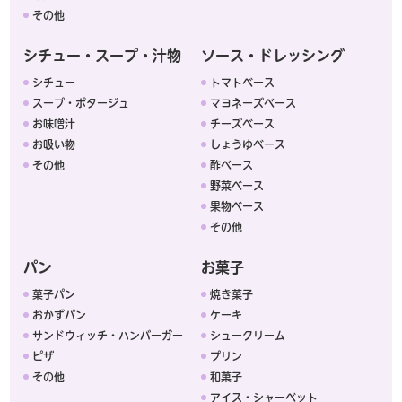
その他
シチュー・スープ・汁物
ソース・ドレッシング
シチュー
トマトベース
スープ・ポタージュ
マヨネーズベース
お味噌汁
チーズベース
お吸い物
しょうゆベース
その他
酢ベース
野菜ベース
果物ベース
その他
パン
お菓子
菓子パン
焼き菓子
おかずパン
ケーキ
サンドウィッチ・ハンバーガー
シュークリーム
ピザ
プリン
その他
和菓子
アイス・シャーベット