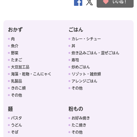
いいね！
おかず
ごはん
肉
カレー・シチュー
魚介
丼
野菜
炊き込みごはん・混ぜごはん
たまご
寿司
大豆加工品
炒めごはん
海藻・乾物・こんにゃく
リゾット・雑炊類
乳製品
アレンジごはん
きのこ類
その他
その他
麺
粉もの
パスタ
お好み焼き
うどん
たこ焼き
そば
その他