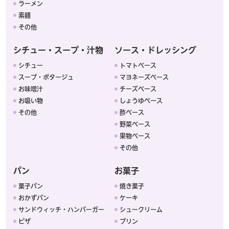
ラーメン
素麺
その他
シチュー・スープ・汁物
ソース・ドレッシング
シチュー
トマトベース
スープ・ポタージュ
マヨネーズベース
お味噌汁
チーズベース
お吸い物
しょうゆベース
その他
酢ベース
野菜ベース
果物ベース
その他
パン
お菓子
菓子パン
焼き菓子
おかずパン
ケーキ
サンドウィッチ・ハンバーガー
シュークリーム
ピザ
プリン