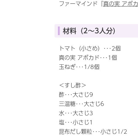
ファーマインド『
真の実 アボ
材料（2～3人分）
トマト（小さめ）･･･2個
真の実 アボカド･･･1個
玉ねぎ･･･1/8個
＜すし酢＞
酢･･･大さじ9
三温糖･･･大さじ6
水･･･大さじ3
塩･･･小さじ1
昆布だし顆粒･･･小さじ1/2