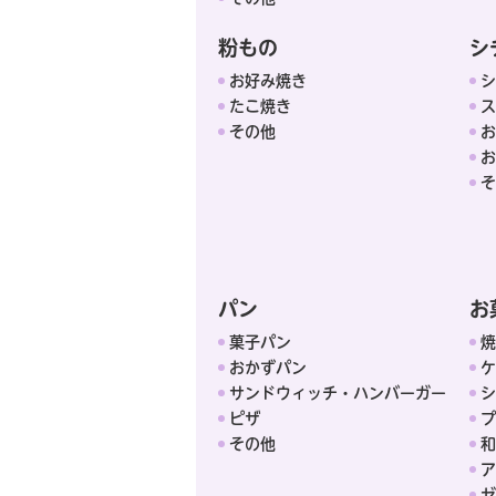
粉もの
シ
お好み焼き
シ
たこ焼き
ス
その他
お
お
そ
パン
お
菓子パン
焼
おかずパン
ケ
サンドウィッチ・ハンバーガー
シ
ピザ
プ
その他
和
ア
ゼ