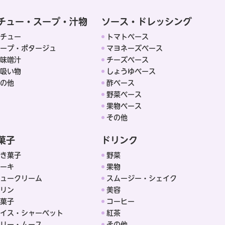
チュー・スープ・汁物
ソース・ドレッシング
チュー
トマトベース
ープ・ポタージュ
マヨネーズベース
味噌汁
チーズベース
吸い物
しょうゆベース
の他
酢ベース
野菜ベース
果物ベース
その他
菓子
ドリンク
き菓子
野菜
ーキ
果物
ュークリーム
スムージー・シェイク
リン
美容
菓子
コーヒー
イス・シャーベット
紅茶
リー・ムース
その他