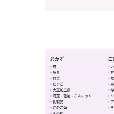
おかず
ご
肉
カ
魚介
丼
野菜
炊
たまご
寿
大豆加工品
炒
海藻・乾物・こんにゃく
リ
乳製品
ア
きのこ類
そ
その他