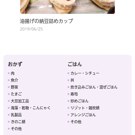
油揚げの納豆詰めカップ
2019/06/25
おかず
ごはん
肉
カレー・シチュー
魚介
丼
野菜
炊き込みごはん・混ぜごはん
たまご
寿司
大豆加工品
炒めごはん
海藻・乾物・こんにゃく
リゾット・雑炊類
乳製品
アレンジごはん
きのこ類
その他
その他