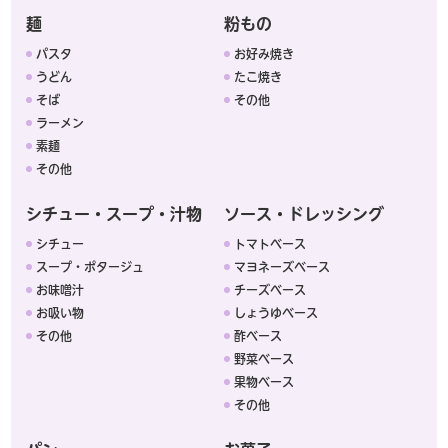
麺
粉もの
パスタ
お好み焼き
うどん
たこ焼き
そば
その他
ラーメン
素麺
その他
シチュー・スープ・汁物
ソース・ドレッシング
シチュー
トマトベース
スープ・ポタージュ
マヨネーズベース
お味噌汁
チーズベース
お吸い物
しょうゆベース
その他
酢ベース
野菜ベース
果物ベース
その他